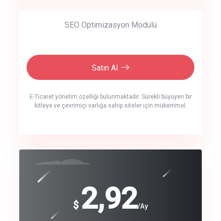
SEO Optimizasyon Modülü
Satın Al
E-Ticaret yönetim özelliği bulunmaktadır. Sürekli büyüyen bir
kitleye ve çevrimiçi varlığa sahip siteler için mükemmel.
crm auto cync
click to call back
240
2,92
$
$
/year
/Ay
track energy costs