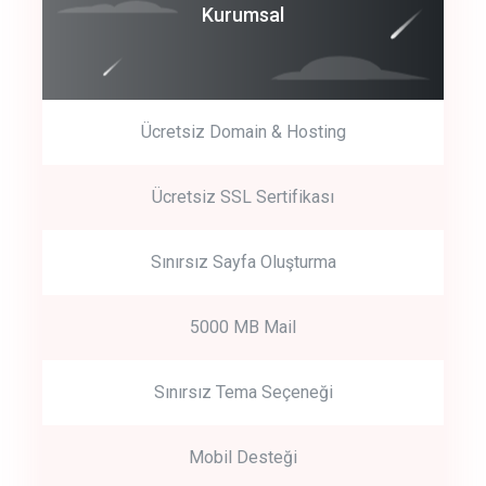
Coroprate
Kurumsal
predictive dialing
Ücretsiz Domain & Hosting
Get Started
Ücretsiz SSL Sertifikası
Start by trying our service for 30 days free trial no credit card
required.
Sınırsız Sayfa Oluşturma
5000 MB Mail
Sınırsız Tema Seçeneği
Mobil Desteği