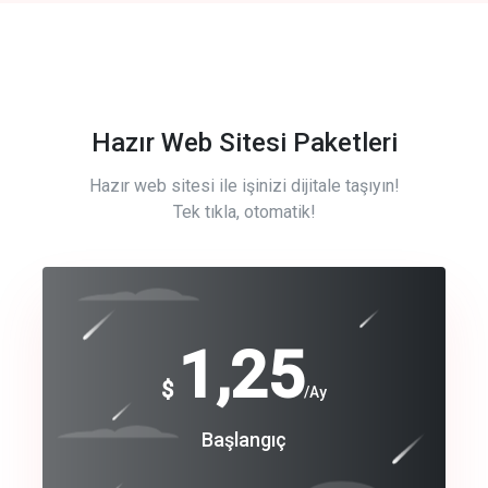
Hazır Web Sitesi Paketleri
Hazır web sitesi ile işinizi dijitale taşıyın!
Tek tıkla, otomatik!
Free
1,25
$
/Ay
Basic
Başlangıç