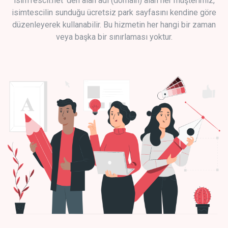
isimTescil.net 'den alan adı (domain) alan her müşterimiz,
isimtescilin sunduğu ücretsiz park sayfasını kendine göre
düzenleyerek kullanabilir. Bu hizmetin her hangi bir zaman
veya başka bir sınırlaması yoktur.