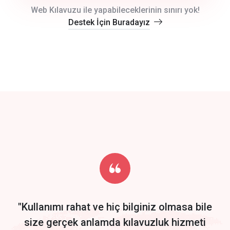
crm auto cync
Web Kılavuzu ile yapabileceklerinin sınırı yok!
Destek İçin Buradayız
click to call back
track energy costs
predictive dialing
Get Started
Start by trying our service for 30 days free trial no credit card
required.
"Kullanımı rahat ve hiç bilginiz olmasa bile
size gerçek anlamda kılavuzluk hizmeti